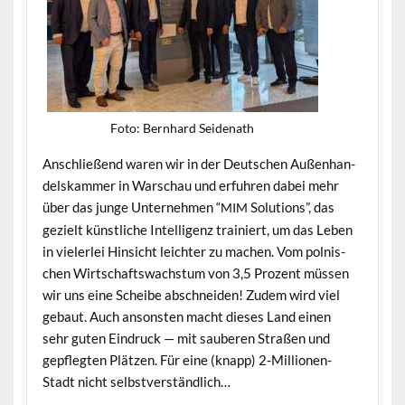
Foto: Bern­hard Seidenath
Anschließend waren wir in der Deutschen Außen­han­
del­skam­mer in Warschau und erfuhren dabei mehr
über das junge Unternehmen “
Solu­tions”, das
MIM
gezielt kün­stliche Intel­li­genz trainiert, um das Leben
in viel­er­lei Hin­sicht leichter zu machen. Vom pol­nis­
chen Wirtschaftswach­s­tum von 3,5 Prozent müssen
wir uns eine Scheibe abschnei­den! Zudem wird viel
gebaut. Auch anson­sten macht dieses Land einen
sehr guten Ein­druck — mit sauberen Straßen und
gepflegten Plätzen. Für eine (knapp) 2‑Mil­lio­nen-
Stadt nicht selbstverständlich…