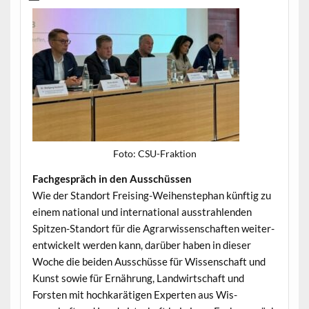
Foto: CSU-Frak­tion
Fachge­spräch in den Ausschüssen
Wie der Stan­dort Freis­ing-Wei­hen­stephan kün­ftig zu
einem nation­al und inter­na­tion­al ausstrahlen­den
Spitzen-Stan­dort für die Agrar­wis­senschaften weit­er­
en­twick­elt wer­den kann, darüber haben in dieser
Woche die bei­den Auss­chüsse für Wis­senschaft und
Kun­st sowie für Ernährung, Land­wirtschaft und
Forsten mit hochkaräti­gen Experten aus Wis­