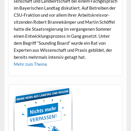
senschaft und Land­wirtschaft bei einem Fachge­spräch
im Bay­erischen Land­tag disku­tiert. Auf Betreiben der
CSU-Frak­tion und vor allem ihrer Arbeit­skreisvor­
sitzen­den Robert Bran­nekäm­per und Mar­tin Schöf­fel
hat­te die Staat­sregierung im ver­gan­genen Som­mer
einen Entwick­lung­sprozess in Gang geset­zt. Unter
dem Begriff “Sound­ing Board” wurde ein Rat von
Experten aus Wis­senschaft und Prax­is gebildet, der
bere­its mehrmals inten­siv getagt hat.
Mehr zum Thema