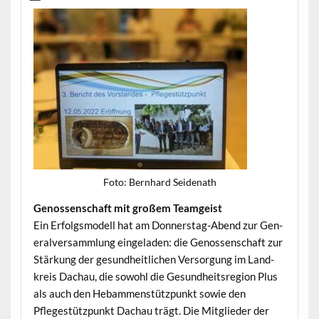
Foto: Bern­hard Seidenath
Genossen­schaft mit großem Teamgeist
Ein Erfol­gsmod­ell hat am Don­ner­stag-Abend zur Gen­
er­alver­samm­lung ein­ge­laden: die Genossen­schaft zur
Stärkung der gesund­heitlichen Ver­sorgung im Land­
kreis Dachau, die sowohl die Gesund­heit­sre­gion Plus
als auch den Hebam­men­stützpunkt sowie den
Pflegestützpunkt Dachau trägt. Die Mit­glieder der