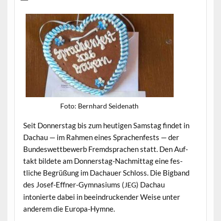
Foto: Bern­hard Seidenath
Seit Don­ner­stag bis zum heuti­gen Sam­stag find­et in
Dachau — im Rah­men eines Sprachen­fests — der
Bun­deswet­tbe­werb Fremd­sprachen statt. Den Auf­
takt bildete am Don­ner­stag-Nach­mit­tag eine fes­
tliche Begrüßung im Dachauer Schloss. Die Big­band
des Josef-Effn­er-Gym­na­si­ums (
) Dachau
JEG
intonierte dabei in beein­druck­ender Weise unter
anderem die Europa-Hymne.