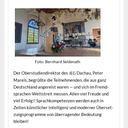
Foto: Bern­hard Seidenath
Der Ober­stu­di­endi­rek­tor des
Dachau, Peter
JEG
Mareis, begrüßte die Teil­nehmenden, die aus ganz
Deutsch­land angereist waren — und sich im Fremd­
sprachen-Wettstre­it messen. Allen viel Freude und
viel Erfolg!! Sprachkom­pe­ten­zen wer­den auch in
Zeit­en kün­stlich­er Intel­li­genz und mod­ern­er Über­set­
zung­spro­gramme von über­ra­gen­der Bedeu­tung
bleiben!