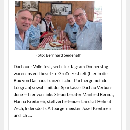
Foto: Bern­hard Seidenath
Dachauer Volks­fest, sech­ster Tag: am Don­ner­stag
waren ins voll beset­zte Große Festzelt (hier in die
Box von Dachaus franzö­sis­ch­er Part­nerge­meinde
Léog­nan) sowohl mit der Sparkasse Dachau Ver­bun­
dene — hier von links Steuer­ber­ater Man­fred Berndt,
Han­na Kre­it­meir, stel­lvertre­tender Lan­drat Hel­mut
Zech, Inder­s­dorfs Alt­bürg­er­meis­ter Josef Kre­it­meir
und ich .…