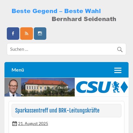
Skip
to
content
Bernhard Seidenath
Menü
Sparkassentreff und BRK-Leitungskräfte
21. August 2025