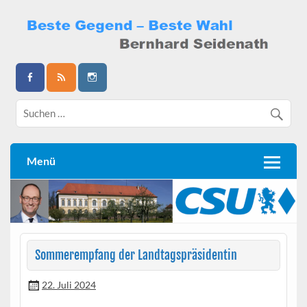
Skip
to
content
Bernhard Seidenath
Menü
Sommerempfang der Landtagspräsidentin
22. Juli 2024