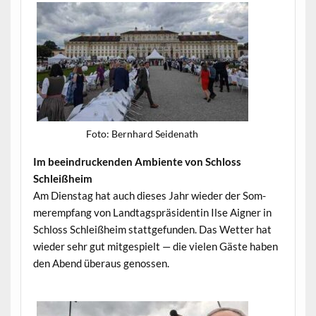
Foto: Bern­hard Seidenath
Im beein­druck­enden Ambi­ente von Schloss
Schleißheim
Am Dien­stag hat auch dieses Jahr wieder der Som­
meremp­fang von Land­tagspräsi­dentin Ilse Aign­er in
Schloss Schleißheim stattge­fun­den. Das Wet­ter hat
wieder sehr gut mit­ge­spielt — die vie­len Gäste haben
den Abend über­aus genossen.