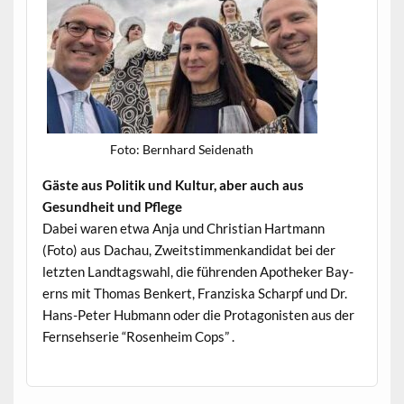
Foto: Bern­hard Seidenath
Gäste aus Poli­tik und Kul­tur, aber auch aus
Gesund­heit und Pflege
Dabei waren etwa Anja und Chris­t­ian Hart­mann
(Foto) aus Dachau, Zweit­stim­menkan­di­dat bei der
let­zten Land­tagswahl, die führen­den Apothek­er Bay­
erns mit Thomas Benkert, Franziska Scharpf und Dr.
Hans-Peter Hub­mann oder die Pro­tag­o­nis­ten aus der
Fernsehserie “Rosen­heim Cops” .