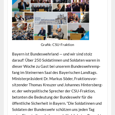
Grafik: CSU-Frak­tion
Bay­ern ist Bun­deswehrland — und wir sind stolz
darauf! Über 250 Sol­datin­nen und Sol­dat­en waren in
dieser Woche zu Gast bei unserem Bun­deswehremp­
fang im Stein­er­nen Saal des Bay­erischen Land­tags.
Min­is­ter­präsi­dent Dr. Markus Söder, Frak­tionsvor­
sitzen­der Thomas Kreuzer und Johannes Hin­ters­berg­
er, der wehrpoli­tis­che Sprech­er der CSU-Frak­tion,
beton­ten die Bedeu­tung der Bun­deswehr für die
öffentliche Sicher­heit in Bay­ern. “Die Sol­datin­nen und
Sol­dat­en der Bun­deswehr schützen uns jeden Tag