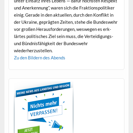
unter Ein­satz ihres Lebens — dafür höch­sten Respekt
und Anerken­nung”, waren sich die Frak­tion­spoli­tik­er
einig. Ger­ade in den aktuellen, durch den Kon­flikt in
der Ukraine, geprägten Zeit­en, ste­he die Bun­deswehr
vor großen Her­aus­forderun­gen, weswe­gen es erk­
lärtes poli­tis­ches Ziel sein muss, die Vertei­di­gungs-
und Bünd­nis­fähigkeit der Bun­deswehr
wiederherzustellen.
Zu den Bildern des Abends