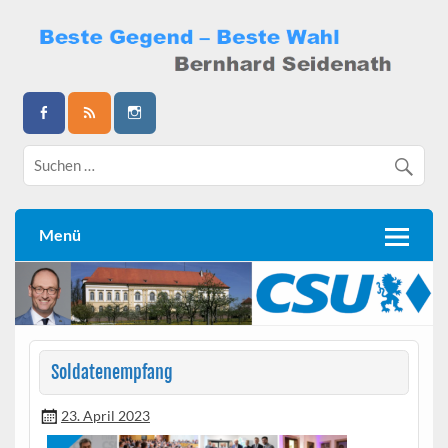
Skip
to
content
Bernhard Seidenath
Menü
Soldatenempfang
23. April 2023