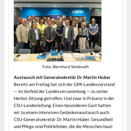
Foto: Bern­hard Seidenath
Aus­tausch mit Gen­er­alsekretär Dr. Mar­tin Huber
Bere­its am Fre­itag hat sich der GPA-Lan­desvor­stand
— im Vor­feld der Lan­desver­samm­lung — zu sein­er
Herb­st-Sitzung getrof­fen. Und zwar in Präsenz in der
CSU-Lan­desleitung. Einen beson­deren Gast hat­ten
wir zu einem inten­siv­en Gedanke­naus­tausch auch:
CSU-Gen­er­alsekretär Dr. Mar­tin Huber. Gesund­heit
und Pflege sind Poli­tik­felder, die die Men­schen haut­