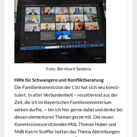
Foto: Bern­hard Seidena
Hil­fe für Schwan­gere und Konfliktberatung
Die Fam­i­lienkom­mis­sion der
hat sich neu kon­sti­
CSU
tu­iert. In alter Ver­bun­den­heit – resul­tierend aus der
Zeit, die ich im Bay­erischen Fam­i­lien­min­is­teri­um
wirken durfte, — bin ich hier gerne dabei und denke bei
diesen ele­mentaren The­men gerne mit. Die neuen
Kom­mis­sionsvor­sitzen­den MdL Thomas Huber und
MdB Katrin Staffler hat­ten das The­ma Abtrei­bun­gen