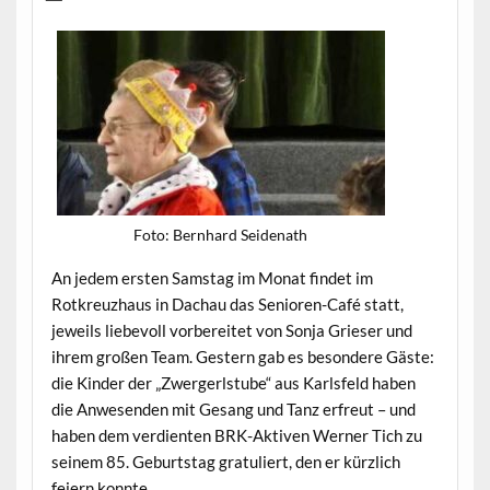
Foto: Bern­hard Seidenath
An jedem ersten Sam­stag im Monat find­et im
Rotkreuzhaus in Dachau das Senioren-Café statt,
jew­eils liebevoll vor­bere­it­et von Son­ja Grieser und
ihrem großen Team. Gestern gab es beson­dere Gäste:
die Kinder der „Zwerg­erl­stube“ aus Karls­feld haben
die Anwe­senden mit Gesang und Tanz erfreut – und
haben dem ver­di­en­ten BRK-Aktiv­en Wern­er Tich zu
seinem 85. Geburt­stag grat­uliert, den er kür­zlich
feiern konnte.