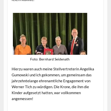
Foto: Bern­hard Seidenath
Hierzu waren auch meine Stel­lvertreterin Ange­li­ka
Gumows­ki und ich gekom­men, um gemein­sam das
jahrzehn­te­lange ehre­namtliche Engage­ment von
Wern­er Tich zu würdi­gen. Die Kro­ne, die ihm die
Kinder aufge­set­zt hat­ten, war vol­lkom­men
angemessen!