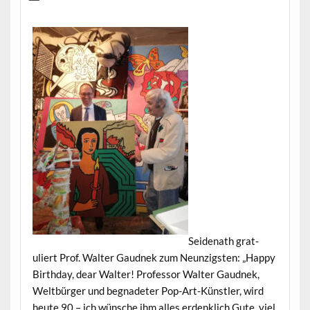
Sei­de­nath grat­
uliert Prof. Wal­ter Gaud­nek zum Neun­zig­sten: „Hap­py
Birth­day, dear Wal­ter! Pro­fes­sor Wal­ter Gaud­nek,
Welt­bürg­er und beg­nade­ter Pop-Art-Kün­stler, wird
heute 90 – ich wün­sche ihm alles erden­klich Gute, viel