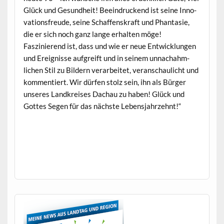
Glück und Gesund­heit! Beein­druck­end ist seine Inno­
va­tions­freude, seine Schaf­fen­skraft und Phan­tasie,
die er sich noch ganz lange erhal­ten möge!
Faszinierend ist, dass und wie er neue Entwick­lun­gen
und Ereignisse auf­greift und in seinem unnachahm­
lichen Stil zu Bildern ver­ar­beit­et, ver­an­schaulicht und
kom­men­tiert. Wir dür­fen stolz sein, ihn als Bürg­er
unseres Land­kreis­es Dachau zu haben! Glück und
Gottes Segen für das näch­ste Lebensjahrzehnt!“