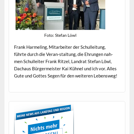
Foto: Ste­fan Löwl
Frank Harmel­ing, Mitar­beit­er der Schulleitung,
führte durch die Ver­an-stal­tung, die Ehrun­gen nah­
men Schulleit­er Frank Ritzel, Lan­drat Ste­fan Löwl,
Dachaus Bürg­er­meis­ter Kai Küh­nel und ich vor. Alles
Gute und Gottes Segen für den weit­eren Lebensweg!