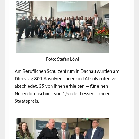
Foto: Ste­fan Löwl
Am Beru­flichen Schulzen­trum in Dachau wur­den am
Dien­stag 301 Absol­ventin­nen und Absol­ven­ten ver­
ab­schiedet. 35 von ihnen erhiel­ten — für einen
Noten­durch­schnitt von 1,5 oder bess­er — einen
Staatspreis.