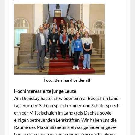
Foto: Bern­hard Seidenath
Hochin­ter­essierte junge Leute
Am Dien­stag hat­te ich wieder ein­mal Besuch im Land­
tag: von den Schüler­sprecherin­nen und Schüler­sprech­
ern der Mit­telschulen im Land­kreis Dachau sowie
eini­gen betreuen­den Lehrkräften. Wir haben uns die
Räume des Max­i­m­il­ia­neums etwas genauer ange­se­
hen und sind auch miteinan­der ins Gespräch gekom­