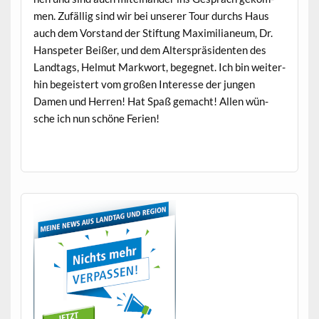
men. Zufäl­lig sind wir bei unser­er Tour durchs Haus
auch dem Vor­stand der Stiftung Max­i­m­il­ia­neum, Dr.
Hanspeter Beißer, und dem Alter­spräsi­den­ten des
Land­tags, Hel­mut Mark­wort, begeg­net. Ich bin weit­er­
hin begeis­tert vom großen Inter­esse der jun­gen
Damen und Her­ren! Hat Spaß gemacht! Allen wün­
sche ich nun schöne Ferien!