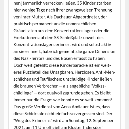
nen jäm­mer­lich ver­reck­en ließen. 35 Kinder star­ben
hier wenige Tage nach ihrer zwangsweisen Tren­nung
von ihrer Mut­ter. Als Dachauer Abge­ord­neter, der
prak­tisch per­ma­nent an die unmen­schlichen
Gräueltat­en aus dem Konzen­tra­tionslager oder die
Exeku­tio­nen auf dem SS-Schieß­platz unweit des
Konzen­tra­tionslagers erin­nert wird und selb­st aktiv
an sie erin­nert, habe ich gemeint, die ganze Dimen­sion
des Nazi-Ter­rors und des Bösen erfasst zu haben.
Doch weit gefehlt: diese Kinder­baracke ist ein weit­
eres Puz­zleteil des Unsag­baren, Her­zlosen, Anti-Men­
schlichen und Teu­flis­chen: unschuldige Kinder ließen
die braunen Ver­brech­er — als ange­bliche “Volkss­
chädlinge” — dort qualvoll zugrunde gehen. Es bleibt
immer nur die Frage: wie kon­nte es so weit kom­men?
Das große Ver­di­enst von Anna And­lauer ist es, dass
diese Schick­sale nicht ein­fach so vergessen sind. Der
“Weg des Erin­nerns” wird am Son­ntag, 12. Sep­tem­ber
2021, um 11 Uhr offiziell am Kloster Inder­s­dorf