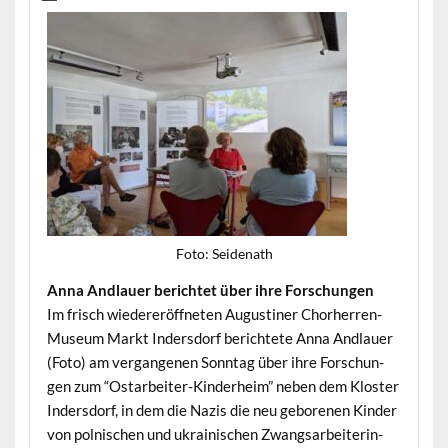
Foto: Sei­de­nath
Anna And­lauer berichtet über ihre Forschungen
Im frisch wieder­eröffneten Augustin­er Chorher­ren-
Muse­um Markt Inder­s­dorf berichtete Anna And­lauer
(Foto) am ver­gan­genen Son­ntag über ihre Forschun­
gen zum “Ostar­beit­er-Kinder­heim” neben dem Kloster
Inder­s­dorf, in dem die Nazis die neu gebore­nen Kinder
von pol­nis­chen und ukrainis­chen Zwangsar­bei­t­erin­