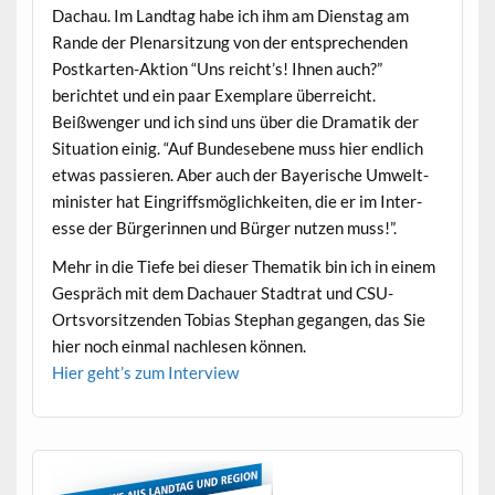
Dachau. Im Land­tag habe ich ihm am Dien­stag am
Rande der Ple­nar­sitzung von der entsprechen­den
Postkarten-Aktion “Uns reicht’s! Ihnen auch?”
berichtet und ein paar Exem­plare über­re­icht.
Beißwenger und ich sind uns über die Dra­matik der
Sit­u­a­tion einig. “Auf Bun­de­sebene muss hier endlich
etwas passieren. Aber auch der Bay­erische Umwelt­
min­is­ter hat Ein­griff­s­möglichkeit­en, die er im Inter­
esse der Bürg­erin­nen und Bürg­er nutzen muss!”.
Mehr in die Tiefe bei dieser The­matik bin ich in einem
Gespräch mit dem Dachauer Stad­trat und CSU-
Ortsvor­sitzen­den Tobias Stephan gegan­gen, das Sie
hier noch ein­mal nach­le­sen können.
Hier geht’s zum Interview