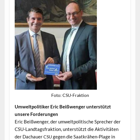
Foto: CSU-Frak­tion
Umwelt­poli­tik­er Eric Beißwenger unter­stützt
unsere Forderungen
Eric Beißwenger, der umwelt­poli­tis­che Sprech­er der
CSU-Land­tags­frak­tion, unter­stützt die Aktiv­itäten
der Dachauer
gegen die Saatkrähen-Plage in
CSU