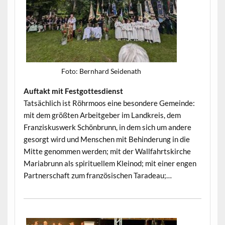
Foto: Bern­hard Seidenath
Auf­takt mit Festgottesdienst
Tat­säch­lich ist Röhrmoos eine beson­dere Gemeinde:
mit dem größten Arbeit­ge­ber im Land­kreis, dem
Franziskuswerk Schön­brunn, in dem sich um andere
gesorgt wird und Men­schen mit Behin­derung in die
Mitte genom­men wer­den; mit der Wall­fahrt­skirche
Mariabrunn als spir­ituellem Klein­od; mit ein­er engen
Part­ner­schaft zum franzö­sis­chen Taradeau;…