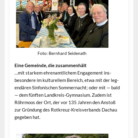
Foto: Bern­hard Seidenath
Eine Gemeinde, die zusammenhält
…mit starkem ehre­namtlichem Engage­ment ins­
beson­dere im kul­turellem Bere­ich, etwa mit der leg­
endären Sin­fonis­chen Som­mer­nacht; oder mit — bald
— dem fün­ften Land­kreis-Gym­na­si­um. Zudem ist
Röhrmoos der Ort, der vor 135 Jahren den Anstoß
zur Grün­dung des Rotkreuz-Kreisver­bands Dachau
gegeben hat.