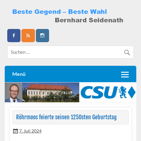
Skip
to
content
Bernhard Seidenath
Menü
Röhrmoos feierte seinen 1250sten Geburtstag
7. Juli 2024