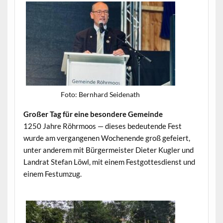
Foto: Bern­hard Seidenath
Großer Tag für eine beson­dere Gemeinde
1250 Jahre Röhrmoos — dieses bedeu­tende Fest
wurde am ver­gan­genen Woch­enende groß gefeiert,
unter anderem mit Bürg­er­meis­ter Dieter Kugler und
Lan­drat Ste­fan Löwl, mit einem Fest­gottes­di­enst und
einem Festumzug.