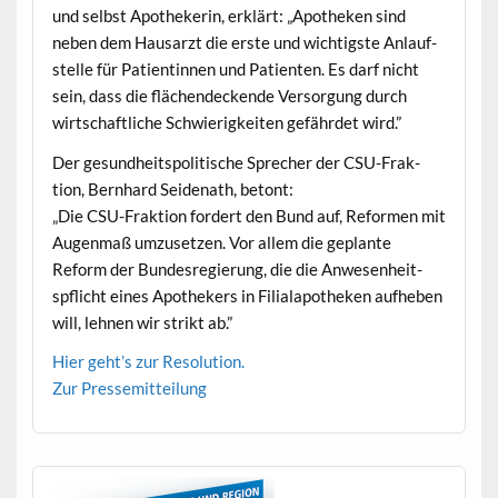
und selb­st Apothek­erin, erk­lärt: „Apotheken sind
neben dem Hausarzt die erste und wichtig­ste Anlauf­
stelle für Pati­entin­nen und Patien­ten. Es darf nicht
sein, dass die flächen­deck­ende Ver­sorgung durch
wirtschaftliche Schwierigkeit­en gefährdet wird.”
Der gesund­heit­spoli­tis­che Sprech­er der CSU-Frak­
tion, Bern­hard Sei­de­nath, betont:
„Die CSU-Frak­tion fordert den Bund auf, Refor­men mit
Augen­maß umzuset­zen. Vor allem die geplante
Reform der Bun­desregierung, die die Anwe­sen­heit­
spflicht eines Apothek­ers in Fil­ialapotheken aufheben
will, lehnen wir strikt ab.”
Hier geht’s zur Resolution.
Zur Pressemit­teilung