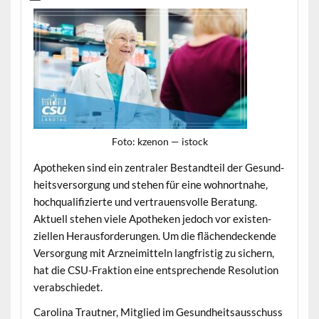
Foto: kzenon — istock
Apotheken sind ein zen­traler Bestandteil der Gesund­
heitsver­sorgung und ste­hen für eine wohnort­na­he,
hochqual­i­fizierte und ver­trauensvolle Beratung.
Aktuell ste­hen viele Apotheken jedoch vor exis­ten­
ziellen Her­aus­forderun­gen. Um die flächen­deck­ende
Ver­sorgung mit Arzneimit­teln langfristig zu sich­ern,
hat die CSU-Frak­tion eine entsprechende Res­o­lu­tion
verabschiedet.
Car­oli­na Traut­ner, Mit­glied im Gesund­heit­sauss­chuss