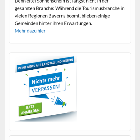
Denn eit­el Son­nen­schein ist längst nicht in der
gesamten Branche: Während die Touris­mus­branche in
vie­len Regio­nen Bay­erns boomt, blieben einige
Gemein­den hin­ter ihren Erwartungen.
Mehr dazu hier