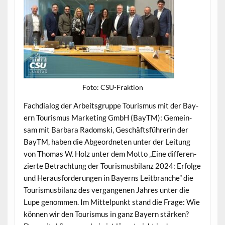
Foto: CSU-Frak­tion
Fach­di­a­log der Arbeits­gruppe Touris­mus mit der Bay­
ern Touris­mus Mar­ket­ing GmbH (BayTM): Gemein­
sam mit Bar­bara Radom­s­ki, Geschäfts­führerin der
BayTM, haben die Abge­ord­neten unter der Leitung
von Thomas W. Holz unter dem Mot­to „Eine dif­feren­
zierte Betra­ch­tung der Touris­mus­bi­lanz 2024: Erfolge
und Her­aus­forderun­gen in Bay­erns Leit­branche” die
Touris­mus­bi­lanz des ver­gan­genen Jahres unter die
Lupe genom­men. Im Mit­telpunkt stand die Frage: Wie
kön­nen wir den Touris­mus in ganz Bay­ern stärken?