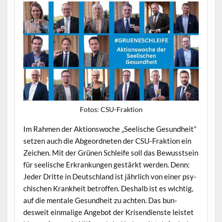
Fotos: CSU-Frak­tion
Im Rah­men der Aktionswoche „Seel­is­che Gesund­heit”
set­zen auch die Abge­ord­neten der CSU-Frak­tion ein
Zeichen. Mit der Grü­nen Schleife soll das Bewusst­sein
für seel­is­che Erkrankun­gen gestärkt wer­den. Denn:
Jed­er Dritte in Deutsch­land ist jährlich von ein­er psy­
chis­chen Krankheit betrof­fen. Deshalb ist es wichtig,
auf die men­tale Gesund­heit zu acht­en. Das bun­
desweit ein­ma­lige Ange­bot der Krisen­di­en­ste leis­tet