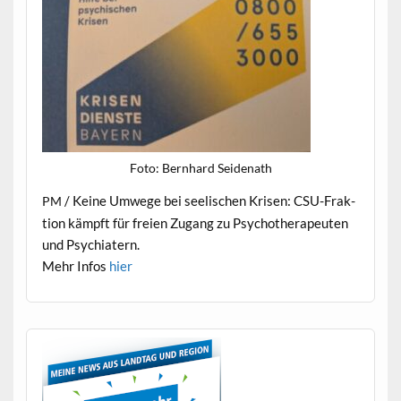
Foto: Bern­hard Seidenath
/ Keine Umwege bei seel­is­chen Krisen: CSU-Frak­
PM
tion kämpft für freien Zugang zu Psy­chother­a­peuten
und Psychiatern.
Mehr Infos
hier