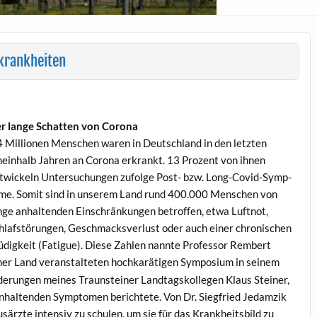
krankheiten
r lange Schat­ten von Corona
4 Mil­lio­nen Men­schen waren in Deutsch­land in den let­zten
nein­halb Jahren an Coro­na erkrankt. 13 Prozent von ihnen
twick­eln Unter­suchun­gen zufolge Post- bzw. Long-Covid-Symp­
me. Somit sind in unserem Land rund 400.000 Men­schen von
nge anhal­tenden Ein­schränkun­gen betrof­fen, etwa Luft­not,
hlaf­störun­gen, Geschmacksver­lust oder auch ein­er chro­nis­chen
digkeit (Fatigue). Diese Zahlen nan­nte Pro­fes­sor Rem­bert
­er Land ver­anstal­teten hochkaräti­gen Sym­po­sium in seinem
ilderun­gen meines Traun­stein­er Land­tagskol­le­gen Klaus Stein­er,
anhal­tenden Symp­tomen berichtete. Von Dr. Siegfried Jedamzik
särzte inten­siv zu schulen, um sie für das Krankheits­bild zu