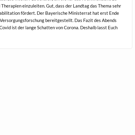
nd Ther­a­pi­en einzuleit­en. Gut, dass der Land­tag das The­ma sehr
l­i­ta­tion fördert. Der Bay­erische Min­is­ter­rat hat erst Ende
-Ver­sorgungs­forschung bere­it­gestellt. Das Faz­it des Abends
-Covid ist der lange Schat­ten von Coro­na. Deshalb lasst Euch