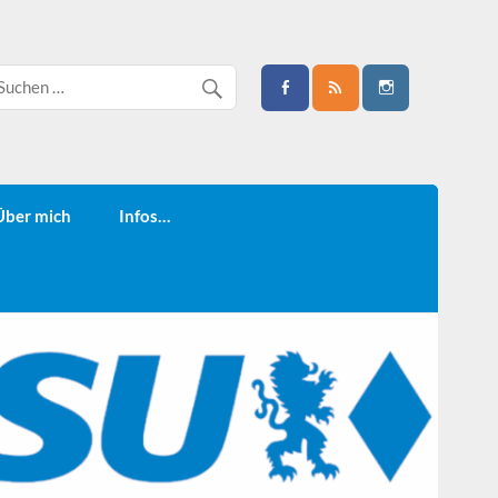
Über mich
Infos…