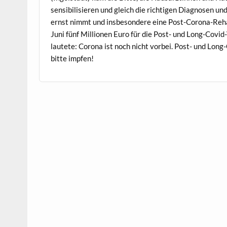
sen­si­bil­isieren und gle­ich die richti­gen Diag­nosen u
ernst nimmt und ins­beson­dere eine Post-Coro­na-Reha­bi
Juni fünf Mil­lio­nen Euro für die Post- und Long-Covid
lautete: Coro­na ist noch nicht vor­bei. Post- und Long
bitte impfen!