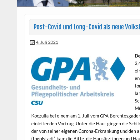
Post-Covid und Long-Covid als neue Volks
4. Juli 2021
De
3,
ei
en
to
la
Sc
Mü
Koczul­la bei einem am 1. Juli vom
Bercht­es­gaden
GPA
ein­lei­t­en­den Vor­trag. Unter die Haut gin­gen die Sch
der von sein­er eige­nen Coro­na-Erkrankung und den 
(Ingol­stadt) kam die Bitte, die Hausärztin­nen und Hau