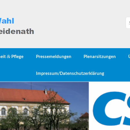
heit
&
Pflege
Pressemeldungen
Plenarsitzungen
Impressum/Datenschutzerklärung