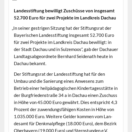
Lan­dess­tiftung bewil­ligt Zuschüsse von ins­ge­samt
52.700 Euro für zwei Pro­jek­te im Land­kreis Dachau
„
In sein­er gestri­gen Sitzung hat der Stiftungsrat der
Bay­erischen Lan­dess­tiftung ins­ge­samt 52.700 Euro
für zwei Pro­jek­te im Land­kreis Dachau bewil­ligt: in
der Stadt Dachau und in Sulze­moos“, gab der Dachauer
Land­tagsab­ge­ord­nete Bern­hard Sei­de­nath heute in
Dachau bekannt.
Der Stiftungsrat der Lan­dess­tiftung hat für den
Umbau und die Sanierung eines Anwe­sens zum
Betrieb ein­er heilpäd­a­gogis­chen Kindertagesstätte in
der Burgfrieden­straße 34 a in Dachau einen Zuschuss
in Höhe von 45.000 Euro gewährt. Dies entspricht 4,3
Prozent der zuwen­dungs­fähi­gen Kosten in Höhe von
1.035.000 Euro. Weit­ere Gelder kom­men vom Lan­
desamt für Denkmalpflege (18.000 Euro), dem Bezirk
Ober­bay­ern (19.000 Euro) und Stern­stun­den e.V.