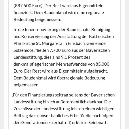
(887.500 Euro). Der Rest wird aus Eigen­mit­teln
finanziert. Dem Bau­denkmal wird eine regionale
Bedeu­tung beigemessen.
In die Innen­ren­ovierung der Raum­schale, Reini­gung
und Kon­servierung der Ausstat­tung der Katholis­chen
Pfar­rkirche St. Mar­gare­ta in Eins­bach, Gemeinde
Sulze­moos, fließen 7.700 Euro aus der Bay­erischen
Lan­dess­tiftung, dies sind 9,1 Prozent des
denkmalpflegerischen Mehraufwan­des von 85.000
Euro. Der Rest wird aus Eigen­mit­teln aufge­bracht.
Dem Bau­denkmal wird über­re­gionale Bedeu­tung
beigemessen.
„
Für den Finanzierungs­beitrag seit­ens der Bay­erischen
Lan­dess­tiftung bin ich außeror­dentlich dankbar. Die
Zuschüsse der Lan­dess­tiftung leis­ten einen wichti­gen
Beitrag dazu, unser baulich­es Erbe für die nach­fol­gen­
den Gen­er­a­tio­nen zu erhal­ten“, erk­lärte Seidenath.