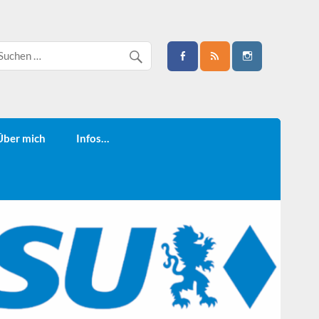
Über mich
Infos…