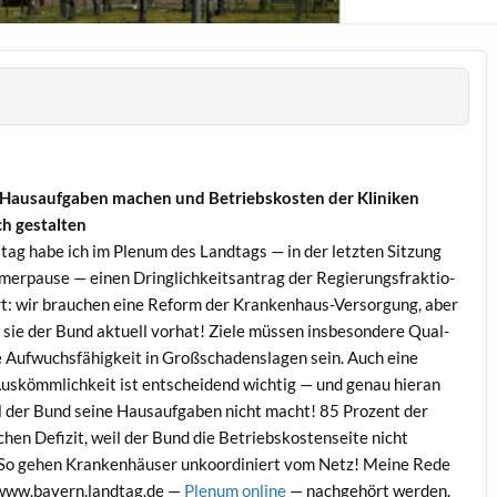
ausauf­gaben machen und Betrieb­skosten der Kliniken
h gestalten
tag habe ich im Plenum des Land­tags — in der let­zten Sitzung
mer­pause — einen Dringlichkeit­santrag der Regierungs­frak­tio­
t: wir brauchen eine Reform der Kranken­haus-Ver­sorgung, aber
e sie der Bund aktuell vorhat! Ziele müssen ins­beson­dere Qual­
e Aufwuchs­fähigkeit in Großschadensla­gen sein. Auch eine
Auskömm­lichkeit ist entschei­dend wichtig — und genau hier­an
il der Bund seine Hausauf­gaben nicht macht! 85 Prozent der
hen Defiz­it, weil der Bund die Betrieb­skosten­seite nicht
 So gehen Kranken­häuser unko­or­diniert vom Netz! Meine Rede
www.bayern.landtag.de —
Plenum online
— nachge­hört werden.