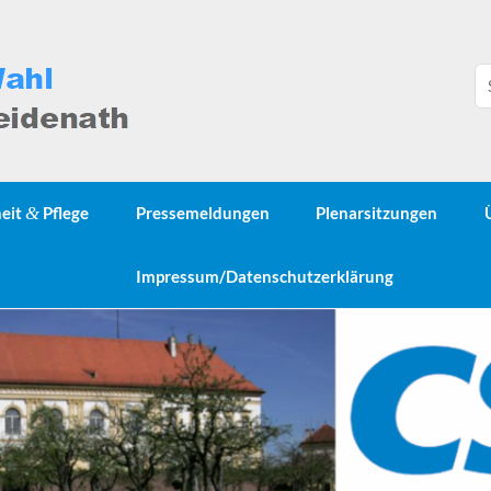
heit
&
Pflege
Pressemeldungen
Plenarsitzungen
Impressum/Datenschutzerklärung