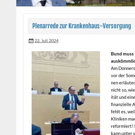
Plenarrede zur Krankenhaus-Versorgung
22. Juli 2024
Bund muss H
auskömm­lic
Am Don­ner­s
vor der Som­
nen erläuter
nicht so, wi
ität und ein
finanzielle 
fehlt es, we
Kliniken mac
reformiert!
kann unter 