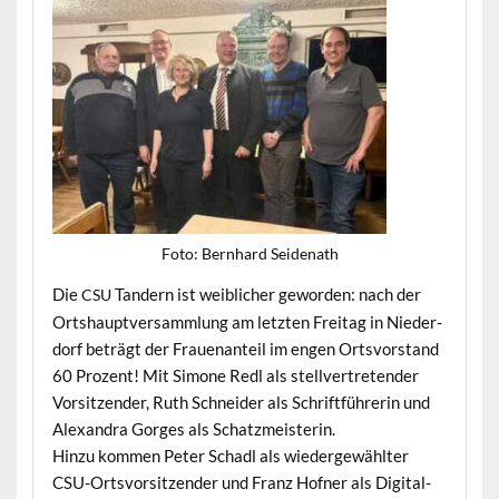
Foto: Bern­hard Seidenath
Die
Tandern ist weib­lich­er gewor­den: nach der
CSU
Ortshauptver­samm­lung am let­zten Fre­itag in Nieder­
dorf beträgt der Frauenan­teil im engen Ortsvor­stand
60 Prozent! Mit Simone Redl als stel­lvertre­tender
Vor­sitzen­der, Ruth Schnei­der als Schrift­führerin und
Alexan­dra Gorges als Schatzmeisterin.
Hinzu kom­men Peter Schadl als wiedergewählter
CSU-Ortsvor­sitzen­der und Franz Hofn­er als Dig­i­tal­