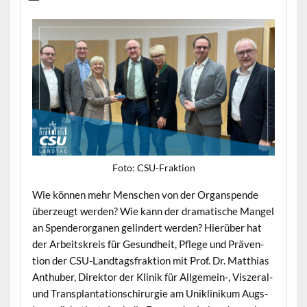
Foto: CSU-Frak­tion
Wie kön­nen mehr Men­schen von der Organspende
überzeugt wer­den? Wie kann der drama­tis­che Man­gel
an Spenderor­ga­nen gelin­dert wer­den? Hierüber hat
der Arbeit­skreis für Gesund­heit, Pflege und Präven­
tion der CSU-Land­tags­frak­tion mit Prof. Dr. Matthias
Anthu­ber, Direk­tor der Klinik für Allgemein‑, Visz­er­al-
und Trans­plan­ta­tion­schirurgie am Uniklinikum Augs­