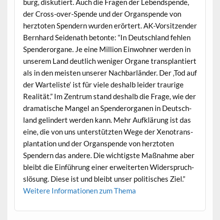
burg, disku­tiert. Auch die Fra­gen der Lebend­spende,
der Cross-over-Spende und der Organspende von
herz­toten Spendern wur­den erörtert. AK-Vor­sitzen­der
Bern­hard Sei­de­nath betonte: “In Deutsch­land fehlen
Spenderor­gane. Je eine Mil­lion Ein­wohn­er wer­den in
unserem Land deut­lich weniger Organe trans­plantiert
als in den meis­ten unser­er Nach­bar­län­der. Der ‚Tod auf
der Warteliste‘ ist für viele deshalb lei­der trau­rige
Real­ität.” Im Zen­trum stand deshalb die Frage, wie der
drama­tis­che Man­gel an Spenderor­ga­nen in Deutsch­
land gelin­dert wer­den kann. Mehr Aufk­lärung ist das
eine, die von uns unter­stützten Wege der Xeno­trans­
plan­ta­tion und der Organspende von herz­toten
Spendern das andere. Die wichtig­ste Maß­nahme aber
bleibt die Ein­führung ein­er erweit­erten Wider­spruch­
slö­sung. Diese ist und bleibt unser poli­tis­ches Ziel.”
Weit­ere Infor­ma­tio­nen zum Thema