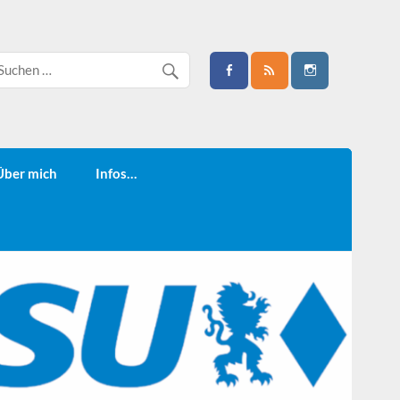
Über mich
Infos…