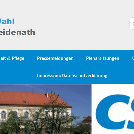
heit
&
Pflege
Pressemeldungen
Plenarsitzungen
Impressum/Datenschutzerklärung