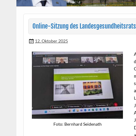
Online-Sitzung des Landesgesundheitsrats
12. Oktober 2025
A
d
G
m
s
a
J
A
J
Foto: Bern­hard Seidenath
a