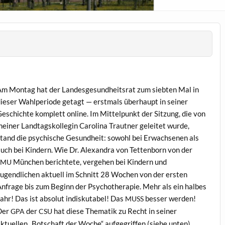
m Mon­tag hat der Lan­des­ge­sund­heit­srat zum siebten Mal in
ieser Wahlpe­ri­ode getagt — erst­mals über­haupt in sein­er
eschichte kom­plett online. Im Mit­telpunkt der Sitzung, die von
ein­er Land­tagskol­le­gin Car­oli­na Traut­ner geleit­et wurde,
tand die psy­chis­che Gesund­heit: sowohl bei Erwach­se­nen als
uch bei Kindern. Wie Dr. Alexan­dra von Tet­ten­born von der
München berichtete, verge­hen bei Kindern und
LMU
ugendlichen aktuell im Schnitt 28 Wochen von der ersten
nfrage bis zum Beginn der Psy­chother­a­pie. Mehr als ein halbes
ahr! Das ist abso­lut indiskutabel! Das
bess­er wer­den!
MUSS
Der
der
hat diese The­matik zu Recht in sein­er
GPA
CSU
ktuellen „Botschaft der Woche“ aufge­grif­f­en (siehe unten).