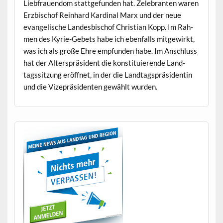
Liebfrauen­dom stattge­fun­den hat. Zel­e­bran­ten waren
Erzbischof Rein­hard Kar­di­nal Marx und der neue
evan­ge­lis­che Lan­des­bischof Chris­t­ian Kopp. Im Rah­
men des Kyrie-Gebets habe ich eben­falls mit­gewirkt,
was ich als große Ehre emp­fun­den habe. Im Anschluss
hat der Alter­spräsi­dent die kon­sti­tu­ierende Land­
tagssitzung eröffnet, in der die Land­tagspräsi­dentin
und die Vizepräsi­den­ten gewählt wurden.