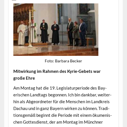
Foto: Bar­bara Becker
Mitwirkung im Rah­men des Kyrie-Gebets war
große Ehre
Am Mon­tag hat die 19. Leg­is­laturpe­ri­ode des Bay­
erischen Land­tags begonnen. Ich bin dankbar, weit­er­
hin als Abge­ord­neter für die Men­schen im Land­kreis
Dachau und in ganz Bay­ern wirken zu kön­nen. Tra­di­
tion­s­gemäß begin­nt die Peri­ode mit einem öku­menis­
chen Gottes­di­enst, der am Mon­tag im Münch­n­er