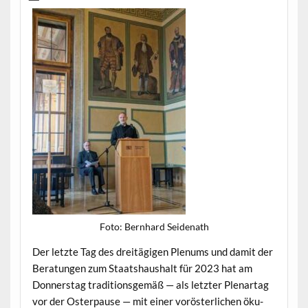
Foto: Bern­hard Seidenath
Der let­zte Tag des dre­itägi­gen Plenums und damit der
Beratun­gen zum Staat­shaushalt für 2023 hat am
Don­ner­stag tra­di­tion­s­gemäß — als let­zter Ple­nartag
vor der Oster­pause — mit ein­er voröster­lichen öku­