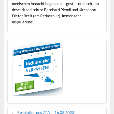
menis­chen Andacht begonnen — gestal­tet durch Lan­
descar­i­tas­di­rek­tor Bern­hard Piendl und Kirchen­rat
Dieter Bre­it (am Red­ner­pult). Immer sehr
inspirierend!
Resolution des
— 16.03.2023
GPA