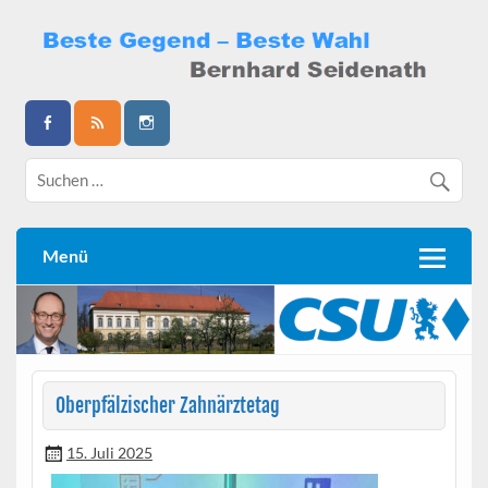
Skip
to
content
Bernhard Seidenath
Menü
Oberpfälzischer Zahnärztetag
15. Juli 2025