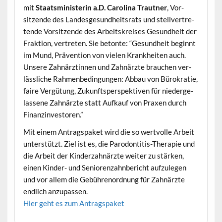
mit
Staatsmin­is­terin a.D. Car­oli­na Traut­ner
, Vor­
sitzende des Lan­des­ge­sund­heit­srats und stel­lvertre­
tende Vor­sitzende des Arbeit­skreis­es Gesund­heit der
Frak­tion, vertreten. Sie betonte: “Gesund­heit begin­nt
im Mund, Präven­tion von vie­len Krankheit­en auch.
Unsere Zah­närztin­nen und Zah­närzte brauchen ver­
lässliche Rah­menbe­din­gun­gen: Abbau von Bürokratie,
faire Vergü­tung, Zukun­ftsper­spek­tiv­en für niederge­
lassene Zah­närzte statt Aufkauf von Prax­en durch
Finanzinvestoren.”
Mit einem Antragspaket wird die so wertvolle Arbeit
unter­stützt. Ziel ist es, die Par­o­don­ti­tis-Ther­a­pie und
die Arbeit der Kinderzah­närzte weit­er zu stärken,
einen Kinder- und Senioren­zahn­bericht aufzule­gen
und vor allem die Gebührenord­nung für Zah­närzte
endlich anzupassen.
Hier geht es zum Antragspaket