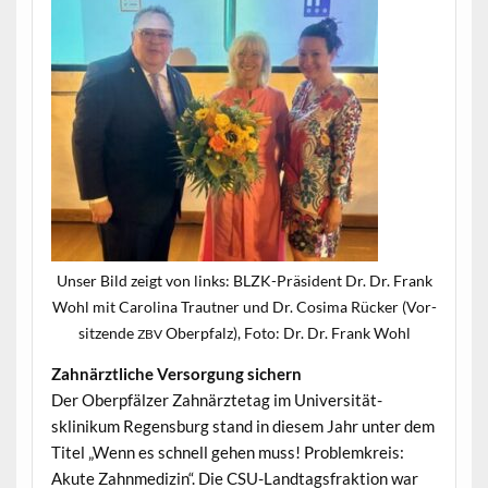
Unser Bild zeigt von links: BLZK-Präsi­dent Dr. Dr. Frank
Wohl mit Car­oli­na Traut­ner und Dr. Cosi­ma Rück­er (Vor­
sitzende
Oberp­falz), Foto: Dr. Dr. Frank Wohl
ZBV
Zah­närztliche Ver­sorgung sichern
Der Oberpfälz­er Zah­närztetag im Uni­ver­sität­
sklinikum Regens­burg stand in diesem Jahr unter dem
Titel „Wenn es schnell gehen muss! Prob­lemkreis:
Akute Zah­n­medi­zin“. Die CSU-Land­tags­frak­tion war