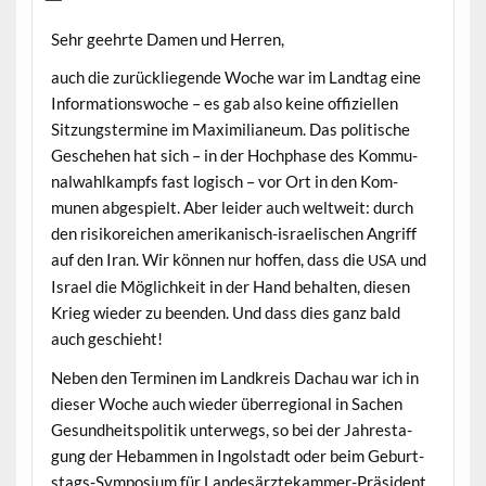
Sehr geehrte Damen und Herren,
auch die zurück­liegende Woche war im Land­tag eine
Infor­ma­tionswoche – es gab also keine offiziellen
Sitzung­ster­mine im Max­i­m­il­ia­neum. Das poli­tis­che
Geschehen hat sich – in der Hoch­phase des Kom­mu­
nal­wahlkampfs fast logisch – vor Ort in den Kom­
munen abge­spielt. Aber lei­der auch weltweit: durch
den risiko­r­e­ichen amerikanisch-israelis­chen Angriff
auf den Iran. Wir kön­nen nur hof­fen, dass die
und
USA
Israel die Möglichkeit in der Hand behal­ten, diesen
Krieg wieder zu been­den. Und dass dies ganz bald
auch geschieht!
Neben den Ter­mi­nen im Land­kreis Dachau war ich in
dieser Woche auch wieder über­re­gion­al in Sachen
Gesund­heit­spoli­tik unter­wegs, so bei der Jahresta­
gung der Hebam­men in Ingol­stadt oder beim Geburt­
stags-Sym­po­sium für Lan­desärztekam­mer-Präsi­dent