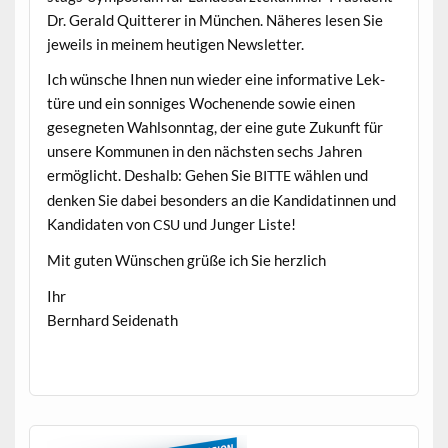
Dr. Ger­ald Quit­ter­er in München. Näheres lesen Sie
jew­eils in meinem heuti­gen Newsletter.
Ich wün­sche Ihnen nun wieder eine infor­ma­tive Lek­
türe und ein son­niges Woch­enende sowie einen
geseg­neten Wahlson­ntag, der eine gute Zukun­ft für
unsere Kom­munen in den näch­sten sechs Jahren
ermöglicht. Deshalb: Gehen Sie
wählen und
BITTE
denken Sie dabei beson­ders an die Kan­di­datin­nen und
Kan­di­dat­en von
und Junger Liste!
CSU
Mit guten Wün­schen grüße ich Sie herzlich
Ihr
Bern­hard Seidenath