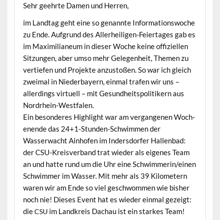
Sehr geehrte Damen und Herren,
im Land­tag geht eine so genan­nte Infor­ma­tionswoche
zu Ende. Auf­grund des Aller­heili­gen-Feiertages gab es
im Max­i­m­il­ia­neum in dieser Woche keine offiziellen
Sitzun­gen, aber umso mehr Gele­gen­heit, The­men zu
ver­tiefen und Pro­jek­te anzus­toßen. So war ich gle­ich
zweimal in Nieder­bay­ern, ein­mal trafen wir uns –
allerd­ings virtuell – mit Gesund­heit­spoli­tik­ern aus
Nordrhein-Westfalen.
Ein beson­deres High­light war am ver­gan­genen Woch­
enende das 24+1‑Stunden-Schwimmen der
Wasserwacht Ain­hofen im Inder­s­dor­fer Hal­len­bad:
der CSU-Kreisver­band trat wieder als eigenes Team
an und hat­te rund um die Uhr eine Schwimmerin/einen
Schwim­mer im Wass­er. Mit mehr als 39 Kilo­me­tern
waren wir am Ende so viel geschwom­men wie bish­er
noch nie! Dieses Event hat es wieder ein­mal gezeigt:
die
im Land­kreis Dachau ist ein starkes Team!
CSU