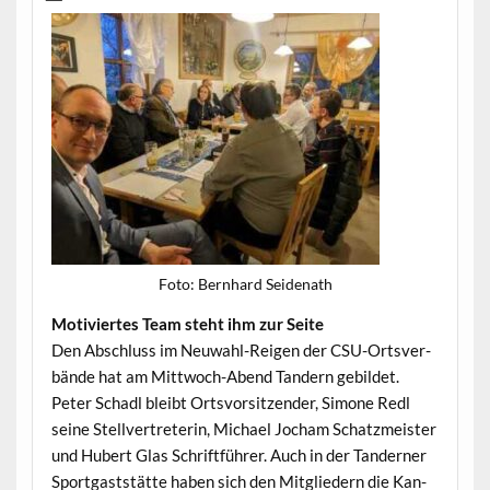
Foto: Bern­hard Seidenath
Motiviertes Team ste­ht ihm zur Seite
Den Abschluss im Neuwahl-Reigen der CSU-Ortsver­
bände hat am Mittwoch-Abend Tandern gebildet.
Peter Schadl bleibt Ortsvor­sitzen­der, Simone Redl
seine Stel­lvertreterin, Michael Jocham Schatzmeis­ter
und Hubert Glas Schrift­führer. Auch in der Tandern­er
Sport­gast­stätte haben sich den Mit­gliedern die Kan­