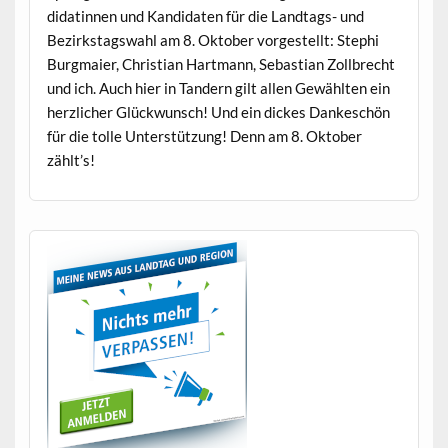
di­datin­nen und Kan­di­dat­en für die Land­tags- und
Bezirk­stagswahl am 8. Okto­ber vorgestellt: Stephi
Burgmaier, Chris­t­ian Hart­mann, Sebas­t­ian Zoll­brecht
und ich. Auch hier in Tandern gilt allen Gewählten ein
her­zlich­er Glück­wun­sch! Und ein dick­es Dankeschön
für die tolle Unter­stützung! Denn am 8. Okto­ber
zählt’s!