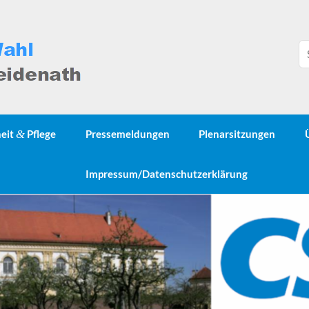
heit
&
Pflege
Pressemeldungen
Plenarsitzungen
Impressum/Datenschutzerklärung