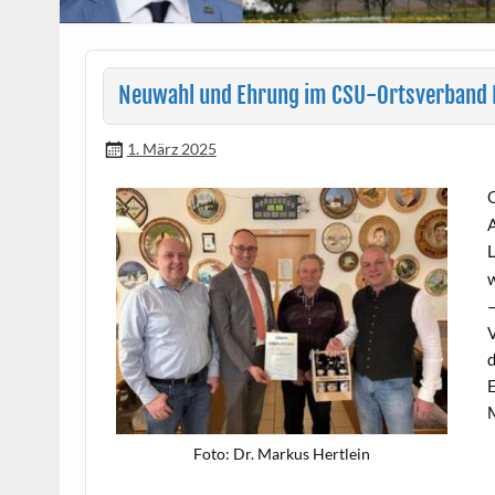
Neuwahl und Ehrung im CSU-Ortsverband 
1. März 2025
O
A
L
w
—
V
d
E
M
Foto: Dr. Markus Hertlein