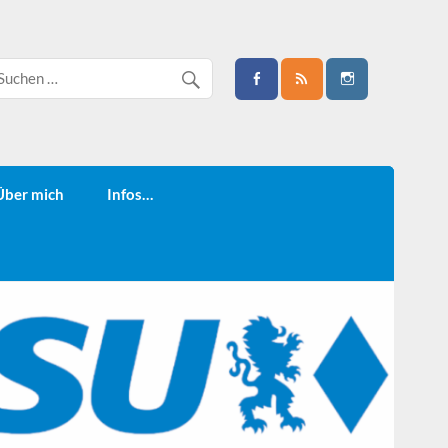
Über mich
Infos…