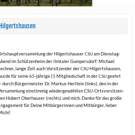
Hilgertshausen
rtshauptver­samm­lung der Hilgertshauser
am Dien­stag-
CSU
bend im Schützen­heim der Ilm­taler Gumpers­dorf: Michael
ech­n­er, lange Zeit auch Vor­sitzen­der der
Hilgertshausen,
CSU
urde für seine 65-jährige (!) Mit­glied­schaft in der
geehrt
CSU
 durch Bürg­er­meis­ter Dr. Markus Hertlein (links), den in der
er­samm­lung ein­stim­mig wiedergewählten CSU-Ortsvor­sitzen­
en Hubert Ober­hauser (rechts) und mich. Danke für das große
ngage­ment für Deine Mit­bürg­erin­nen und Mit­bürg­er, lieber
ichi!