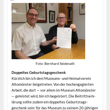
Foto: Bern­hard Seidenath
Dop­peltes Geburtstagsgeschenk
Kür­zlich bin ich dem Muse­ums- und Heimatvere­in
Altomün­ster beige­treten. Von der hochen­gagierten
Arbeit, die dort — vor allem im Muse­um Altomün­ster
— geleis­tet wird, bin ich begeis­tert. Die Beitrittserk­
lärung sollte zudem ein dop­peltes Geburt­stags­
geschenk sein: für das Muse­um zu seinem 20-jähri­gen