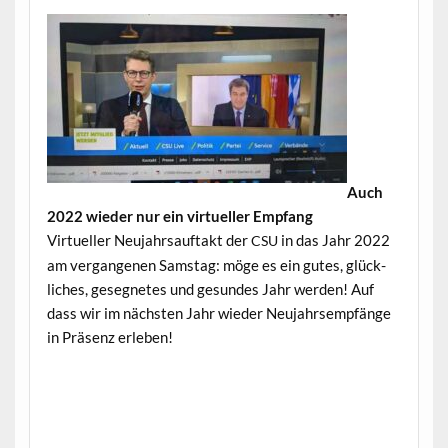
Auch
2022 wieder nur ein virtueller Empfang
Virtueller Neu­jahrsauf­takt der
in das Jahr 2022
CSU
am ver­gan­genen Sam­stag: möge es ein gutes, glück­
lich­es, geseg­netes und gesun­des Jahr wer­den! Auf
dass wir im näch­sten Jahr wieder Neu­jahrsempfänge
in Präsenz erleben!