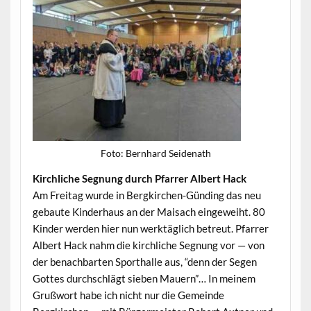
Foto: Bern­hard Seidenath
Kirch­liche Seg­nung durch Pfar­rer Albert Hack
Am Fre­itag wurde in Bergkirchen-Günd­ing das neu
gebaute Kinder­haus an der Maisach eingewei­ht. 80
Kinder wer­den hier nun werk­täglich betreut. Pfar­rer
Albert Hack nahm die kirch­liche Seg­nung vor — von
der benach­barten Sporthalle aus, “denn der Segen
Gottes durch­schlägt sieben Mauern”… In meinem
Gruß­wort habe ich nicht nur die Gemeinde