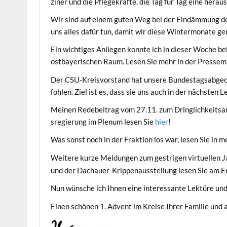
zin­er und die Pflegekräfte, die Tag für Tag eine her­aus
Wir sind auf einem guten Weg bei der Eindäm­mung der 
uns alles dafür tun, damit wir diese Win­ter­monate g
Ein wichtiges Anliegen kon­nte ich in dieser Woche be
ost­bay­erischen Raum. Lesen Sie mehr in der Pressem
Der CSU-Kreisvor­stand hat unsere Bun­destagsab­ge­or
fohlen. Ziel ist es, dass sie uns auch in der näch­sten L
Meinen Rede­beitrag vom 27.11. zum Dringlichkeit­sa
sregierung im Plenum lesen Sie
hier
!
Was son­st noch in der Frak­tion los war, lesen Sie in
Weit­ere kurze Mel­dun­gen zum gestri­gen virtuellen 
und der Dachauer-Krip­pe­nausstel­lung lesen Sie am 
Nun wün­sche ich Ihnen eine inter­es­sante Lek­türe un
Einen schö­nen 1. Advent im Kreise Ihrer Fam­i­lie und 