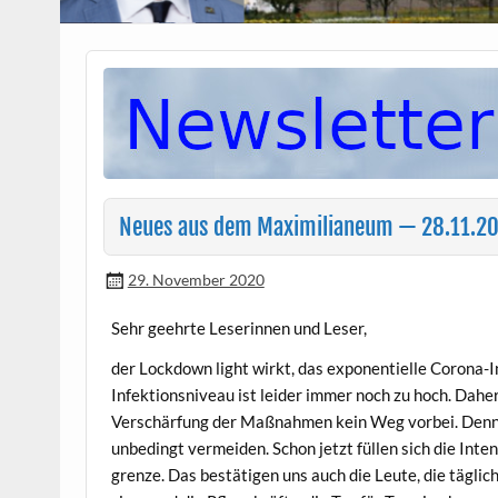
Neues aus dem Maximilianeum — 28.11.2
29. November 2020
Sehr geehrte Leserin­nen und Leser,
der Lock­down light wirkt, das expo­nen­tielle Coro­na-
Infek­tion­sniveau ist lei­der immer noch zu hoch. Dahe
Ver­schär­fung der Maß­nah­men kein Weg vor­bei. Den
unbe­d­ingt ver­mei­den. Schon jet­zt füllen sich die Int
gren­ze. Das bestäti­gen uns auch die Leute, die täglic