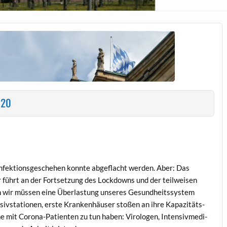
020
Infek­tion­s­geschehen kon­nte abge­flacht wer­den. Aber: Das
r führt an der Fort­set­zung des Lock­downs und der teil­weisen
n wir müssen eine Über­las­tung unseres Gesund­heitssys­tem
en­sivs­ta­tio­nen, erste Kranken­häuser stoßen an ihre Kapaz­itäts­
he mit Coro­na-Patien­ten zu tun haben: Virolo­gen, Inten­sivmedi­