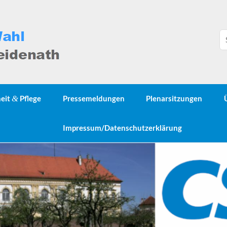
heit
&
Pflege
Pressemeldungen
Plenarsitzungen
Impressum/Datenschutzerklärung