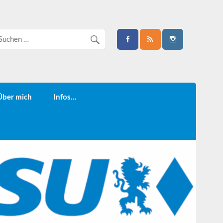
Über mich
Infos…