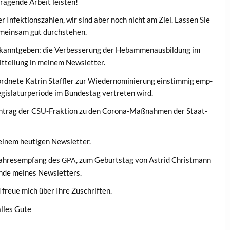
­ra­gende Arbeit leisten!
Infek­tion­szahlen, wir sind aber noch nicht am Ziel. Lassen Sie
emein­sam gut durchstehen.
kan­nt­geben: die Verbesserung der Hebam­me­naus­bil­dung im
it­teilung in meinem Newsletter.
d­nete Katrin Staffler zur Wieder­no­minierung ein­stim­mig emp­
eg­is­laturpe­ri­ode im Bun­destag vertreten wird.
ntrag der CSU-Frak­tion zu den Coro­na-Maß­nah­men der Staat­
 meinem heuti­gen Newsletter.
Jahre­semp­fang des
, zum Geburt­stag von Astrid Christ­mann
GPA
Ende meines Newsletters.
d freue mich über Ihre Zuschriften.
alles Gute