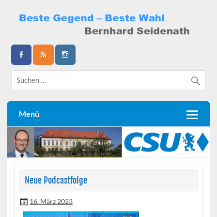
Skip
to
content
Bernhard Seidenath
Menü
Neue Podcastfolge
16. März 2023