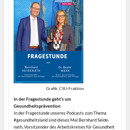
Grafik: CSU-Frak­tion
In der Frages­tunde geht’s um
Gesundheitsprävention
In der Frages­tunde unseres Pod­casts zum The­ma
#gesund­heit­s­land sind dieses Mal Bern­hard Sei­de­
nath, Vor­sitzen­der des Arbeit­skreis­es für Gesund­heit