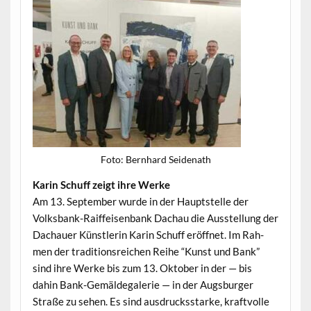
Foto: Bern­hard Seidenath
Karin Schuff zeigt ihre Werke
Am 13. Sep­tem­ber wurde in der Haupt­stelle der
Volks­bank-Raif­feisen­bank Dachau die Ausstel­lung der
Dachauer Kün­st­lerin Karin Schuff eröffnet. Im Rah­
men der tra­di­tion­sre­ichen Rei­he “Kun­st und Bank”
sind ihre Werke bis zum 13. Okto­ber in der — bis
dahin Bank-Gemälde­ga­lerie — in der Augs­burg­er
Straße zu sehen. Es sind aus­drucksstarke, kraftvolle