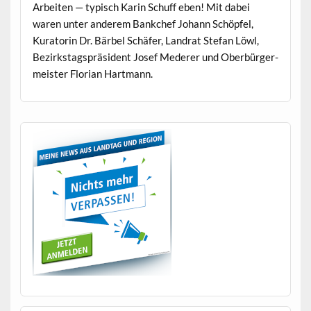
Arbeit­en — typ­isch Karin Schuff eben! Mit dabei
waren unter anderem Bankchef Johann Schöpfel,
Kura­torin Dr. Bär­bel Schäfer, Lan­drat Ste­fan Löwl,
Bezirk­stagspräsi­dent Josef Med­er­er und Ober­bürg­er­
meis­ter Flo­ri­an Hartmann.