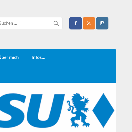
Über mich
Infos…