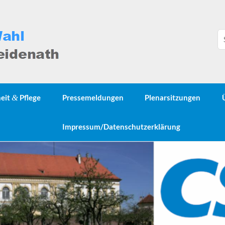
heit
&
Pflege
Pressemeldungen
Plenarsitzungen
Impressum/Datenschutzerklärung