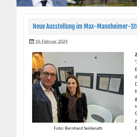
Neue Ausstellung im Max-Mannheimer-St
10. Februar 2024
Z
“
E
d
D
h
g
s
O
z
E
Foto: Bern­hard Seidenath