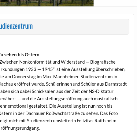
udienzentrum
u sehen bis Ostern
Zwis­chen Nonkon­for­mität und Wider­stand — Biografis­che
rkun­dun­gen 1933 — 1945” ist eine Ausstel­lung über­schrieben,
ie am Don­ner­stag im Max-Mannheimer-Stu­dien­zen­trum in
achau eröffnet wurde. Schü­lerin­nen und Schüler aus Darm­stadt
aben sich dabei Schick­salen aus der Zeit der NS-Dik­tatur
enähert — und die Ausstel­lungseröff­nung auch musikalisch
ehr emo­tion­al gestal­tet. Die Ausstel­lung ist nun noch bis
stern in der Dachauer Roßwacht­straße zu sehen. Das Foto
eigt mich mit Stu­dien­zen­trum­slei­t­erin Feliz­itas Raith beim
röffnungsrundgang.