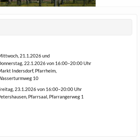
ittwoch, 21.1.2026 und
on­ner­stag, 22.1.2026 von 16:00–20:00 Uhr
arkt Inder­s­dorf, Pfarrheim,
Wasser­turmweg 10
re­itag, 23.1.2026 von 16:00–20:00 Uhr
eter­shausen, Pfarrsaal, Pfarranger­weg 1