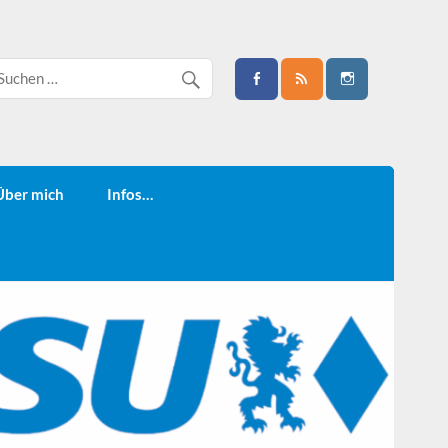
Über mich
Infos…