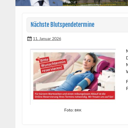
Nächste Blutspendetermine
11. Januar 2026
M
D
M
F
P
Foto:
BRK