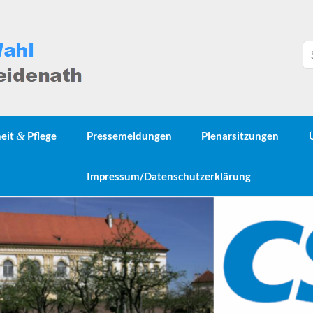
heit
&
Pflege
Pressemeldungen
Plenarsitzungen
Impressum/Datenschutzerklärung