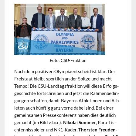
Foto: CSU-Frak­tion
Nach dem pos­i­tiv­en Olympiaentscheid ist klar: Der
Freis­taat bleibt sportlich an der Spitze und macht
Tem­po! Die CSU-Land­tags­frak­tion will diese Erfol­gs­
geschichte fortschreiben und jet­zt die Rah­menbe­din­
gun­gen schaf­fen, damit Bay­erns Ath­letinnen und Ath­
leten auch kün­ftig ganz vorne dabei sind. Bei ein­er
gemein­samen Pressekon­ferenz haben dies deut­lich
gemacht (im Bild v.l.n.r.):
Niko­lai Som­mer
, Para-Tis­
chten­nis­spiel­er und NK1-Kad­er,
Thorsten Freuden­