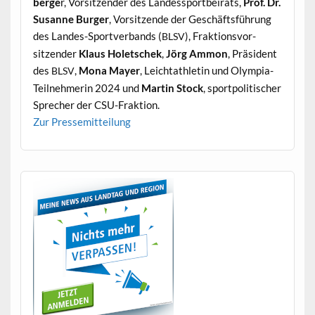
berge
r, Vor­sitzen­der des Lan­dess­port­beirats,
Prof. Dr.
Susanne Burg­er
, Vor­sitzende der Geschäfts­führung
des Lan­des-Sportver­bands (
), Frak­tionsvor­
BLSV
sitzen­der
Klaus Holetschek
,
Jörg Ammon
, Präsi­dent
des
,
Mona May­er
, Leich­tath­letin und Olympia-
BLSV
Teil­nehmerin 2024 und
Mar­tin Stock
, sport­poli­tis­ch­er
Sprech­er der CSU-Fraktion.
Zur Pressemit­teilung