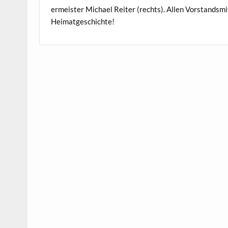
er­meis­ter Michael Reit­er (rechts). Allen Vor­standsm
Heimatgeschichte!