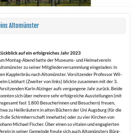
ins Altomünster
ück­blick auf ein erfol­gre­ich­es Jahr 2023
m Mon­tag-Abend hat­te der Muse­ums- und Heimatvere­in
ltomün­ster zu sein­er Mit­gliederver­samm­lung ein­ge­laden: in
en Kap­pler­bräu nach Altomün­ster. Vor­sitzen­der Pro­fes­sor Wil­
elm Lieb­hart (Zweit­er von links) blick­te zusam­men mit der 3.
or­sitzen­den Karin Alzinger aufs ver­gan­gene Jahr zurück. Bei­de
on­nten sich über mehrere sehr erfol­gre­iche Ausstel­lun­gen (mit
ns­ge­samt fast 1.800 Besucherin­nen und Besuch­ern) freuen,
twa zu Heilkräutern in alten Büch­ern der Uni Augs­burg (für die
ch die Schirmherrschaft innehat­te) oder zu vier Kirchen von
ohann Michael Fis­ch­er. Über einen so vital­en und engagierten
ere­in in sein­er Gemeinde freute sich auch Altomün­sters Bürg­