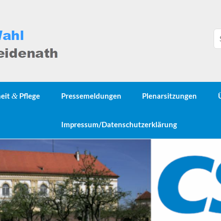
heit
&
Pflege
Pressemeldungen
Plenarsitzungen
Impressum/Datenschutzerklärung