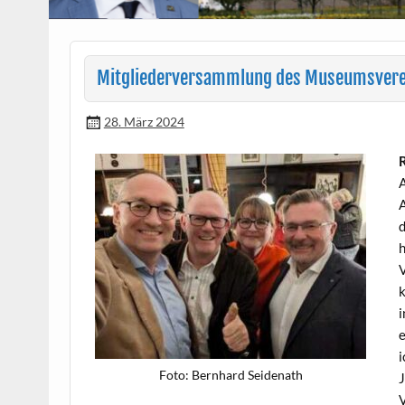
Mitgliederversammlung des Museumsvere
28. März 2024
R
A
A
d
h
V
k
i
e
i
Foto: Bern­hard Seidenath
J
V