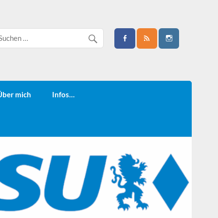
Über mich
Infos…