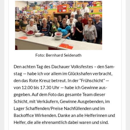
Foto: Bern­hard Seidenath
Den acht­en Tag des Dachauer Volks­festes – den Sam­
stag — habe ich vor allem im Glück­shafen ver­bracht,
den das Rote Kreuz betreut. In der “Früh­schicht” —
von 12.00 bis 17.30 Uhr — habe ich Gewinne aus­
gegeben. Auf dem Foto das gesamte Team dieser
Schicht, mit Verkäufern, Gewinne Aus­geben­den, im
Lager Schaffenden/Preise Nach­fül­len­den und im
Back­of­fice Wirk­enden. Danke an alle Helferin­nen und
Helfer, die alle ehre­namtlich dabei waren und sind.