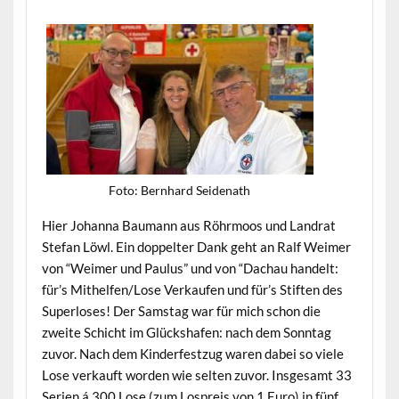
Foto: Bern­hard Seidenath
Hier Johan­na Bau­mann aus Röhrmoos und Lan­drat
Ste­fan Löwl. Ein dop­pel­ter Dank geht an Ralf Weimer
von “Weimer und Paulus” und von “Dachau han­delt:
für’s Mithelfen/Lose Verkaufen und für’s Stiften des
Super­los­es! Der Sam­stag war für mich schon die
zweite Schicht im Glück­shafen: nach dem Son­ntag
zuvor. Nach dem Kinder­festzug waren dabei so viele
Lose verkauft wor­den wie sel­ten zuvor. Ins­ge­samt 33
Serien á 300 Lose (zum Lospreis von 1 Euro) in fünf