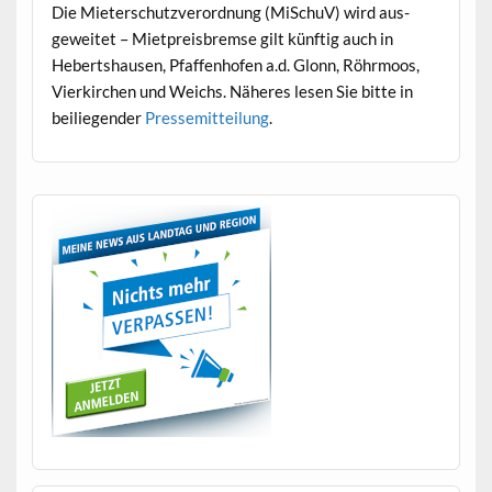
Die Mieter­schutzverord­nung (MiS­chuV) wird aus­
geweit­et – Miet­preis­bremse gilt kün­ftig auch in
Hebertshausen, Pfaf­fen­hofen a.d. Glonn, Röhrmoos,
Vierkirchen und Weichs. Näheres lesen Sie bitte in
beiliegen­der
Pressemit­teilung
.