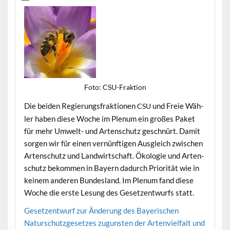
Foto: CSU-Frak­tion
Die bei­den Regierungs­frak­tio­nen
und Freie Wäh­
CSU
ler haben diese Woche im Plenum ein großes Paket
für mehr Umwelt- und Arten­schutz geschnürt. Damit
sor­gen wir für einen vernün­fti­gen Aus­gle­ich zwis­chen
Arten­schutz und Land­wirtschaft. Ökolo­gie und Arten­
schutz bekom­men in Bay­ern dadurch Pri­or­ität wie in
keinem anderen Bun­des­land. Im Plenum fand diese
Woche die erste Lesung des Geset­zen­twurfs statt.
Geset­zen­twurf zur Änderung des Bay­erischen
Naturschutzge­set­zes zugun­sten der Arten­vielfalt und