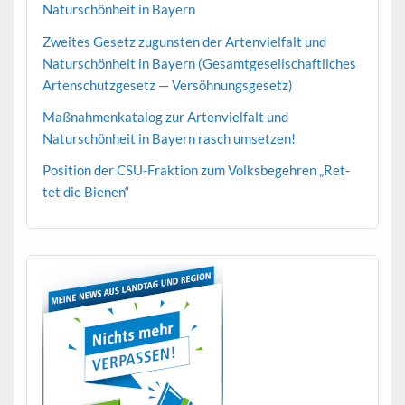
Naturschön­heit in Bayern
Zweites Gesetz zugun­sten der Arten­vielfalt und
Naturschön­heit in Bay­ern (Gesamt­ge­sellschaftlich­es
Arten­schutzge­setz — Versöhnungsgesetz)
Maß­nah­menkat­a­log zur Arten­vielfalt und
Naturschön­heit in Bay­ern rasch umsetzen!
Posi­tion der CSU-Frak­tion zum Volks­begehren „Ret­
tet die Bienen“