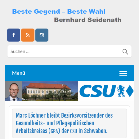
Skip
to
content
Bernhard Seidenath
Menü
Marc Löchner bleibt Bezirksvorsitzender des
Gesundheits- und Pflegepolitischen
Arbeitskreises (
) der
in Schwaben.
GPA
CSU