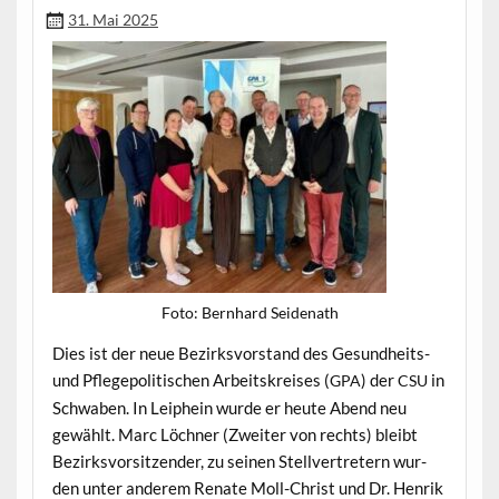
31. Mai 2025
Foto: Bern­hard Seidenath
Dies ist der neue Bezirksvor­stand des Gesund­heits-
und Pflege­poli­tis­chen Arbeit­skreis­es (
) der
in
GPA
CSU
Schwaben. In Leiphein wurde er heute Abend neu
gewählt. Marc Löch­n­er (Zweit­er von rechts) bleibt
Bezirksvor­sitzen­der, zu seinen Stel­lvertretern wur­
den unter anderem Renate Moll-Christ und Dr. Hen­rik