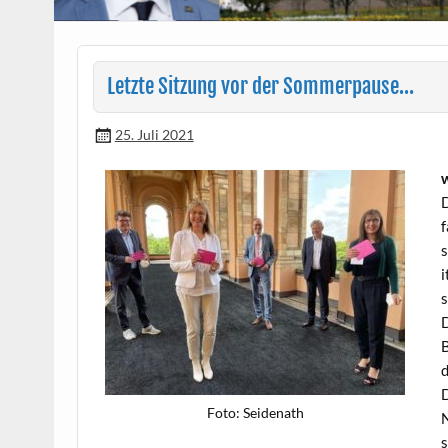
Letzte Sitzung vor der Sommerpause…
25. Juli 2021
w
D
f
s
i
s
D
B
d
D
Foto: Sei­de­nath
N
s