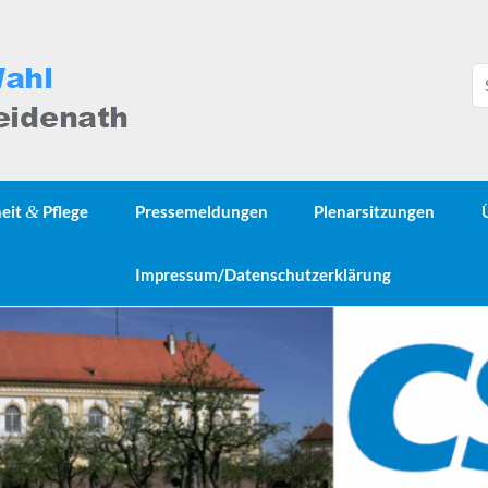
heit
&
Pflege
Pressemeldungen
Plenarsitzungen
Impressum/Datenschutzerklärung