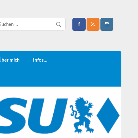
Über mich
Infos…