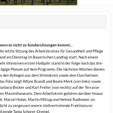
enn es nicht zu Son­der­sitzun­gen kommt…
ie let­zte Sitzung des Arbeit­skreis­es für Gesund­heit und Pflege
and am Dien­stag im Bay­erischen Land­tag statt. Nach einem
ehr inten­siv­en ersten Hal­b­jahr stand in der Folge noch das dre­
tägige Plenum auf dem Pro­gramm. Die näch­sten Wochen dienen
o den Anliegen aus dem Stimmkreis sowie dem Dur­chat­men.
as Foto zeigt Alfons Bran­dl und Beate Merk (von links) sowie
ar­bara Beck­er und Karl Freller (von rechts) auf der Ter­rasse
es Max­i­m­il­ia­neums. Dem Arbeit­skreis gehören darüber hin­aus
r. Mar­cel Huber, Mar­tin Mit­tag und Hel­mut Radlmeier an.
icht zu vergessen unsere stel­lvertre­tende Frak­tionsvor­
itzende Tan­ja Schorer-Dremel.