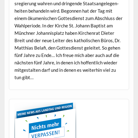
sregierung wahren und drin­gende Staat­san­gele­gen­
heit­en behan­deln wird. Begonnen hat der Tag mit
einem öku­menis­chen Gottes­di­enst zum Abschluss der
Wahlpe­ri­ode. In der Kirche St. Johann Bap­tist am
Münch­n­er Johan­nis­platz haben Kirchen­rat Dieter
Bre­it und der neue Leit­er des katholis­chen Büros, Dr.
Matthias Belafi, den Gottes­di­enst geleit­et. So gehen
fünf Jahre zu Ende… Ich freue mich aber auch auf die
näch­sten fünf Jahre, in denen ich hof­fentlich wieder
mit­gestal­ten darf und in denen es weit­er­hin viel zu
tun gibt…