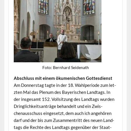
Foto: Bern­hard Seidenath
Abschluss mit einem öku­menis­chen Gottesdienst
Am Don­ner­stag tagte in der 18. Wahlpe­ri­ode zum let­
zten Mal das Plenum des Bay­erischen Land­tags. In
der ins­ge­samt 152. Voll­sitzung des Land­tags wur­den
Dringlichkeit­santräge behan­delt und ein Zwis­
chenauss­chuss einge­set­zt, dem auch ich ange­hören
darf und der bis zum Zusam­men­tritt des neuen Land­
tags die Rechte des Land­tags gegenüber der Staat­