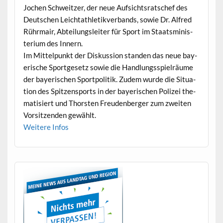
Jochen Schweitzer, der neue Auf­sicht­sratschef des
Deutschen Leich­tath­letikver­bands, sowie Dr. Alfred
Rührmair, Abteilungsleit­er für Sport im Staatsmin­is­
teri­um des Innern.
Im Mit­telpunkt der Diskus­sion standen das neue bay­
erische Sport­ge­setz sowie die Hand­lungsspiel­räume
der bay­erischen Sport­poli­tik. Zudem wurde die Sit­u­a­
tion des Spitzen­sports in der bay­erischen Polizei the­
ma­tisiert und Thorsten Freuden­berg­er zum zweit­en
Vor­sitzen­den gewählt.
Weit­ere Infos